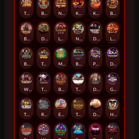
The Border
Bushido Way xNudge
Nexus Fire In The Hole xBomb
Kill Em All
Kiss My Chainsaw
Blood Diamond
Buffalo Hunter
Dead Men Walking
Legion X
Nexus Outsourced
Devil's Crossroad
Little Bighorn
Bounty Hunters xNudge®
Tsar Wars
Mayan Magic Wildfire
Benji Killed in Vegas
Punk Rocker
DJ Psycho
Whacked
The Creepy Carnival
Barbarian Fury
Tombstone
Deadwood xNudge
Gluttony
The Cage
Rock Bottom
East Coast Vs West Coast
True kult
Dragon Tribe
Harlequin Carnival