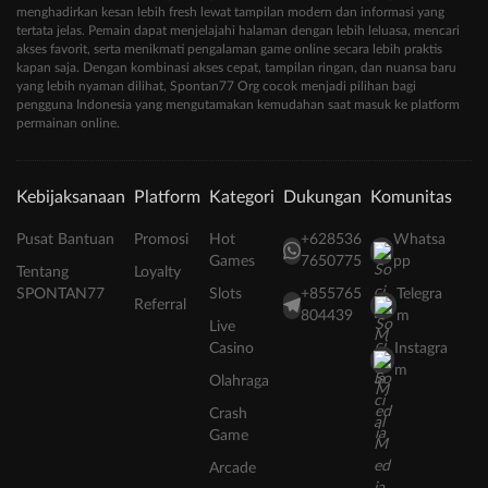
menghadirkan kesan lebih fresh lewat tampilan modern dan informasi yang
tertata jelas. Pemain dapat menjelajahi halaman dengan lebih leluasa, mencari
akses favorit, serta menikmati pengalaman game online secara lebih praktis
kapan saja. Dengan kombinasi akses cepat, tampilan ringan, dan nuansa baru
yang lebih nyaman dilihat, Spontan77 Org cocok menjadi pilihan bagi
pengguna Indonesia yang mengutamakan kemudahan saat masuk ke platform
permainan online.
Kebijaksanaan
Platform
Kategori
Dukungan
Komunitas
Pusat Bantuan
Promosi
Hot
+628536
Whatsa
Games
7650775
pp
Tentang
Loyalty
SPONTAN77
Slots
+855765
Telegra
Referral
804439
m
Live
Casino
Instagra
m
Olahraga
Crash
Game
Arcade