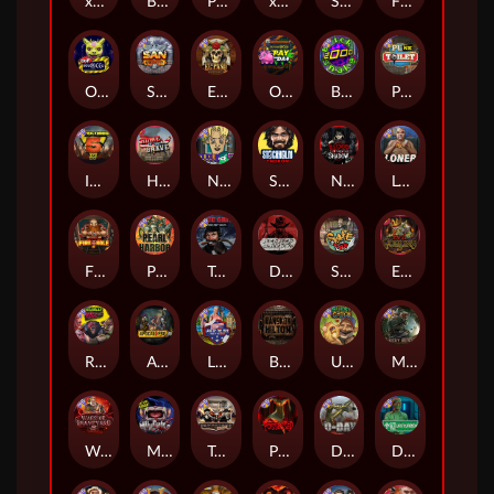
xWays Hoarder 2
Blood & Shadow
Punk Rocker 2
xWays Hoarder xSplit
Serial
Flight Mode
Outsourced
San Quentin xWays
El Pasa Gunfight xNudge
Outsourced: Payday
Brick Snake 2000
Punk Toilet
Infectious 5 xWays
Home of the Brave
Nine To Five
Stockholm Syndrome
Nexus Blood & Shadow
Loner
Fire In The Hole xBomb
Pearl Harbor
True Grit Redemption
Dead, Dead, or Deader
Skate or Die
Evil Goblins xBomb
Roadkill
Apocalypse Super xNudge
Land of the Free
Bangkok Hilton
Ugliest Catch
Misery Mining
Warrior Graveyard xNudge
Munchies
Tombstone No Mercy
Possessed
D Day
Disturbed