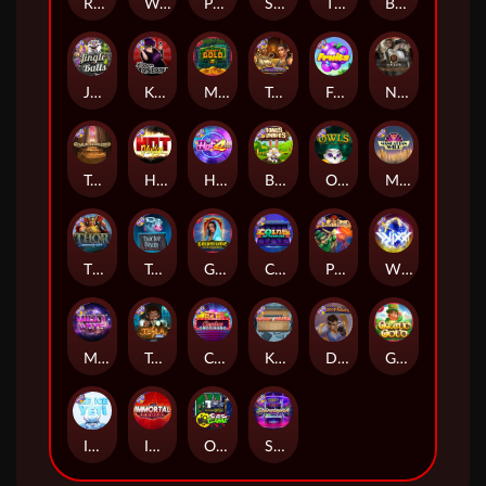
Remember Gulag
Walk of Shame
Poison Eve
Space Donkey
The Rave
Book Of Shadows
Jingle Balls
Karen Maneater
Monkey's Gold xPays
Tomb of Nefertiti
Fruits
Nexus Tombstone RIP
Tomb of Akhenaten
Hot Nudge
Hot 4 Cash
Bonus Bunnies
Owls
Manhattan Goes Wild
Thor: Hammer Time
Tractor Beam
Golden Genie And The Walking Wilds
Coins of Fortune
Pixies vs Pirates
WiXX
Milky Ways
Tesla Jolt
Casino Win Spin
Kitchen Drama: Sushi Mania
Dungeon Quest
Gaelic Gold
Ice Ice Yeti
Immortal Fruits
Outsourced: Slash Game
Starstruck