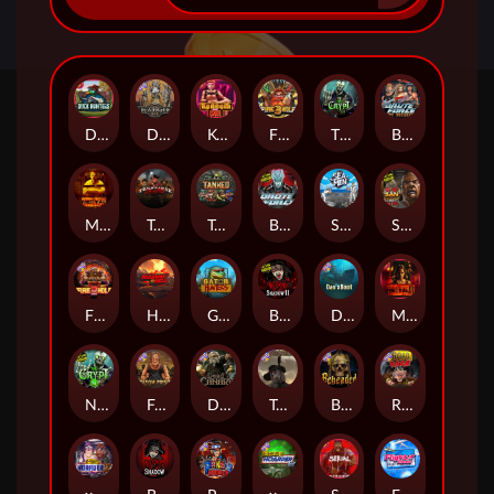
Duck Hunters
Deadwood R.I.P
Kenneth Must Die
Fire in the Hole 3
The Crypt
Brute Force: Alien Onslaught
Mental
Tombstone Slaughter
Tanked
Brute Force
Seamen
San Quentin 2: Death Row
Fire in the Hole 2
Highway to Hell
Gator Hunters
Blood & Shadow 2
Das xBoot
Mental 2
Nexus The Crypt
Folsom Prison
Dead Canary
Tombstone RIP
Beheaded
Road Rage