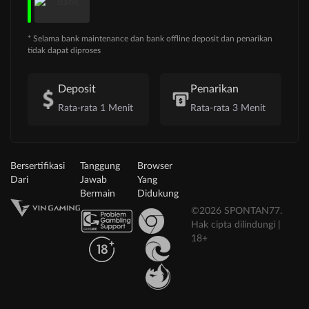
* Selama bank maintenance dan bank offline deposit dan penarikan
tidak dapat diproses
Deposit
Penarikan
Rata-rata 1 Menit
Rata-rata 3 Menit
Bersertifikasi
Tanggung
Browser
Dari
Jawab
Yang
Bermain
Didukung
©2026 SPONTAN77.
Hak cipta dilindungi |
18+