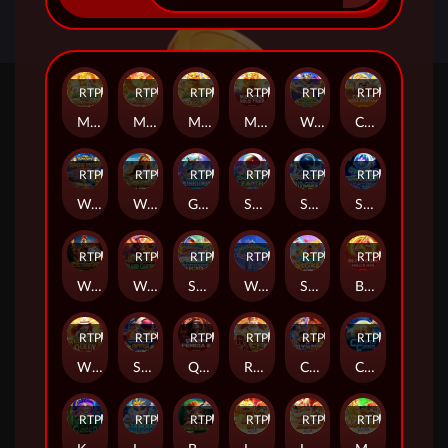
RTP
93%
RTP
90%
RTP
88%
RTP
92%
RTP
81%
RTP
92%
Mahjong Gold: Dragon
Mahjong Gold: Phoenix
Mahjong Gold: Lion
Mahjong Gold: Tiger
Wonders of Giza Pyramid
CaiShen Mega Fortune
RTP
93%
RTP
79%
RTP
83%
RTP
83%
RTP
84%
RTP
93%
Wonders of Machu Picchu
Wonder of Hanging Garden
God's Gambit: Poseidon
Space Quest: Earth
Space Quest: Moon
Space Quest: Neptune
RTP
95%
RTP
90%
RTP
89%
RTP
89%
RTP
94%
RTP
81%
Wonders of Colosseum
Wonders of Grand Canyon
Slithering Riches
Wonders of Taj Mahal
Sugar Strike
Blitz Coin: Hold & Win
RTP
88%
RTP
94%
RTP
87%
RTP
88%
RTP
85%
RTP
97%
Wild Bounty Queen
Space Quest: Mars
Queen Femida 2
Royale Ace
Clash of Olympus
Crypto Coin
RTP
97%
RTP
85%
RTP
95%
RTP
94%
RTP
81%
RTP
92%