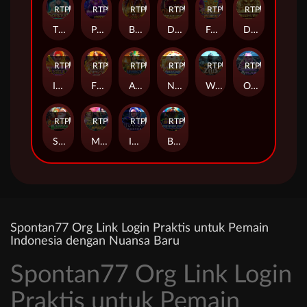
RTP
95%
RTP
94%
RTP
88%
RTP
98%
RTP
92%
RTP
95%
The Great Sorcery
Panthera Pardus
Buffalo Blaze
Dragon Treasure
Fortune Realm
Dragon Wish
RTP
96%
RTP
95%
RTP
86%
RTP
91%
RTP
79%
RTP
88%
Into the Fay: Ashley
Fiery Lady
Aztec Legacy
Neko Treasure
Wonders of Zeus
Oni Cosmic Atlas
RTP
94%
RTP
91%
RTP
98%
RTP
91%
Santa's Payday
Meta Space
Illuvium Master
Block Buster
Spontan77 Org Link Login Praktis untuk Pemain
Indonesia dengan Nuansa Baru
Spontan77 Org Link Login
Praktis untuk Pemain