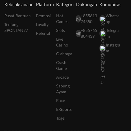
Kebijaksanaan
Platform
Kategori
Dukungan
Komunitas
Pusat Bantuan
Promosi
Hot
+855613
Whatsa
Games
74350
pp
Tentang
Loyalty
SPONTAN77
Slots
+855765
Telegra
Referral
804439
m
Live
Casino
Instagra
m
Olahraga
Crash
Game
Arcade
Sabung
Ayam
Race
E-Sports
Togel