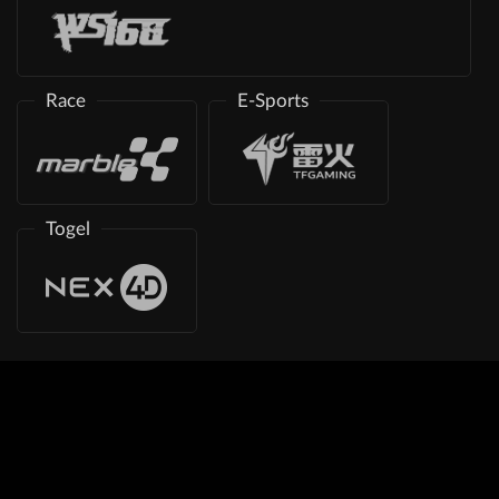
Race
E-Sports
Togel