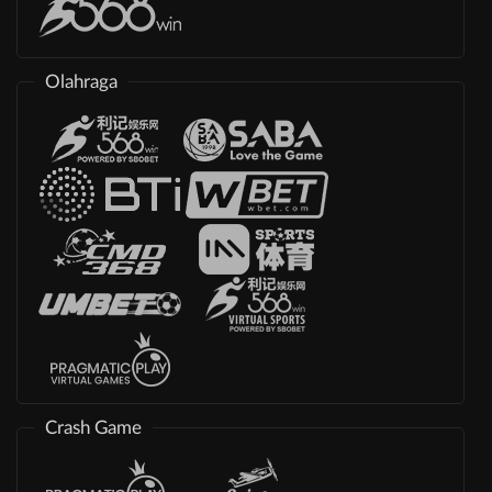
Olahraga
Crash Game