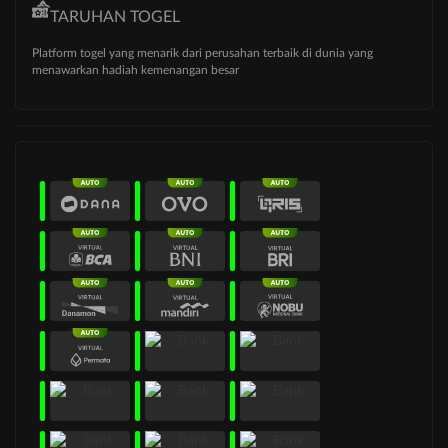
TARUHAN TOGEL
Platform togel yang menarik dari perusahan terbaik di dunia yang
menawarkan hadiah kemenangan besar