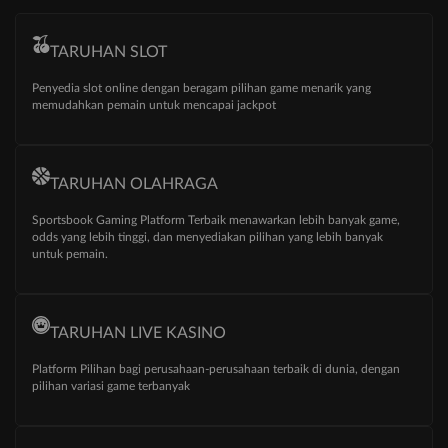
TARUHAN SLOT
Penyedia slot online dengan beragam pilihan game menarik yang
memudahkan pemain untuk mencapai jackpot
TARUHAN OLAHRAGA
Sportsbook Gaming Platform Terbaik menawarkan lebih banyak game,
odds yang lebih tinggi, dan menyediakan pilihan yang lebih banyak
untuk pemain.
TARUHAN LIVE KASINO
Platform Pilihan bagi perusahaan-perusahaan terbaik di dunia, dengan
pilihan variasi game terbanyak