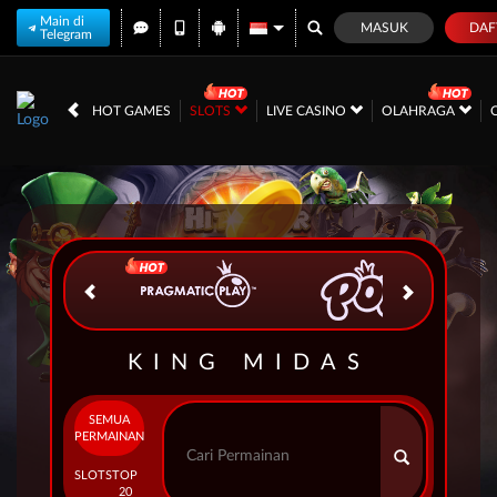
Main di
MASUK
DAF
Telegram
IDR
12,669,869,
HOT GAMES
SLOTS
LIVE CASINO
OLAHRAGA
SELAMAT KEPADA
bu****m Telah Melakukan WD Sebesar 2.150.000
KING MIDAS
SEMUA
PERMAINAN
SLOTS
TOP
20