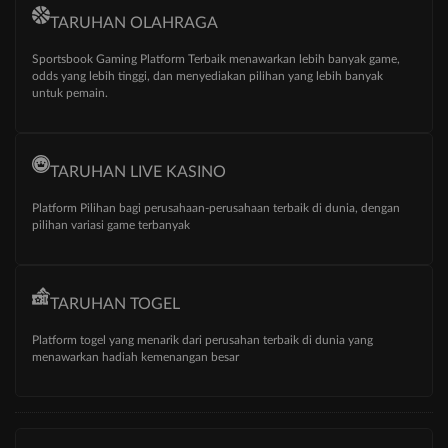
TARUHAN OLAHRAGA
Sportsbook Gaming Platform Terbaik menawarkan lebih banyak game,
odds yang lebih tinggi, dan menyediakan pilihan yang lebih banyak
untuk pemain.
TARUHAN LIVE KASINO
Platform Pilihan bagi perusahaan-perusahaan terbaik di dunia, dengan
pilihan variasi game terbanyak
TARUHAN TOGEL
Platform togel yang menarik dari perusahan terbaik di dunia yang
menawarkan hadiah kemenangan besar