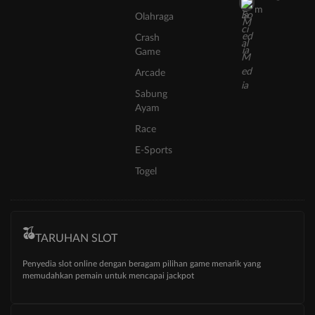
m
Olahraga
Crash
Game
Arcade
Sabung
Ayam
Race
E-Sports
Togel
TARUHAN SLOT
Penyedia slot online dengan beragam pilihan game menarik yang
memudahkan pemain untuk mencapai jackpot