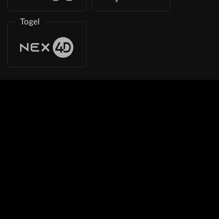
Togel