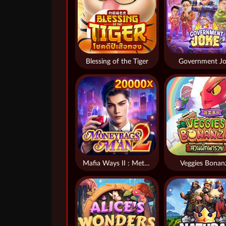
Blessing of the Tiger
Government Jo
Mafia Ways II : Metro Haven Heist
Veggies Bonan