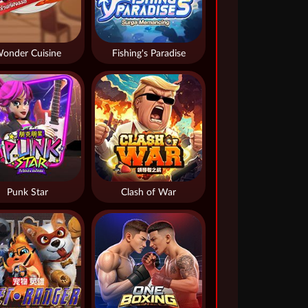
onder Cuisine
Fishing's Paradise
Punk Star
Clash of War