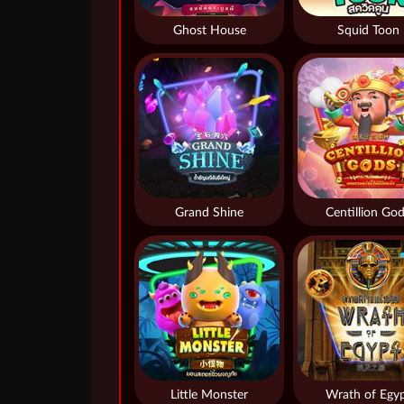
Ghost House
Squid Toon
Grand Shine
Centillion Go
Little Monster
Wrath of Egy