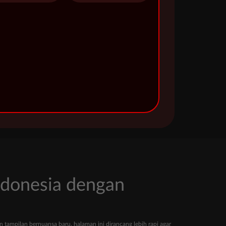
ndonesia dengan
 tampilan bernuansa baru, halaman ini dirancang lebih rapi agar