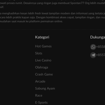
wati proses rumit. Desainnya yang ringan juga membuat Spontan77 Org lebih mudah 
sif.
 menghadirkan kesan lebih fresh lewat tampilan modern dan informasi yang tertata je
ecara lebih praktis kapan saja. Dengan kombinasi akses cepat, tampilan ringan, dan 
mudahan saat masuk ke platform permainan online.
Kategori
Dukung
Hot Games
+855
Slots
+855
Live Casino
Olahraga
Crash Game
Arcade
Sabung Ayam
Race
E-Sports