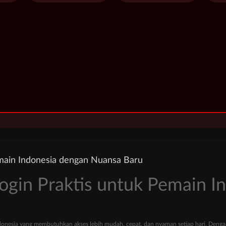
emain Indonesia dengan Nuansa Baru
ogin Praktis untuk Pemain I
Indonesia yang membutuhkan akses lebih mudah, cepat, dan nyaman setiap hari. Dengan