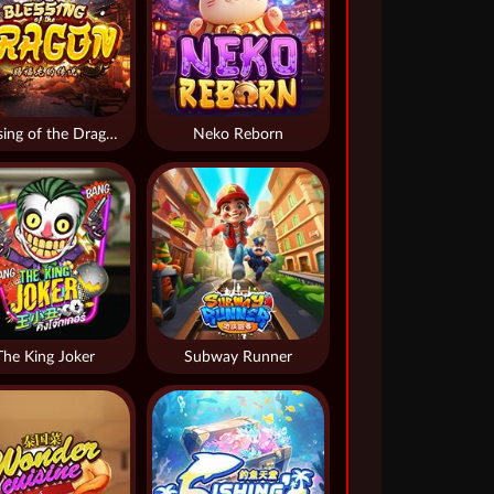
Blessing of the Dragon
Neko Reborn
The King Joker
Subway Runner