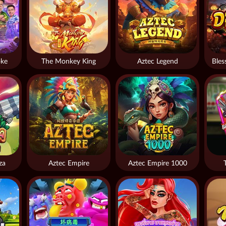
ke
The Monkey King
Aztec Legend
za
Aztec Empire
Aztec Empire 1000