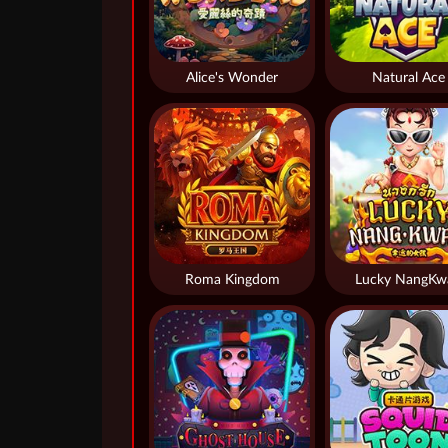
Alice's Wonder
Natural Ace
Roma Kingdom
Lucky NangKw