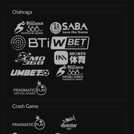
Olahraga
Crash Game