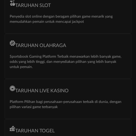
TARUHAN SLOT
Penyedia slot online dengan beragam pilihan game menarik yang
memudahkan pemain untuk mencapai jackpot
TARUHAN OLAHRAGA
Sportsbook Gaming Platform Terbaik menawarkan lebih banyak game,
odds yang lebih tinggi, dan menyediakan pilihan yang lebih banyak
untuk pemain.
TARUHAN LIVE KASINO
Platform Pilihan bagi perusahaan-perusahaan terbaik di dunia, dengan
pilihan variasi game terbanyak
TARUHAN TOGEL