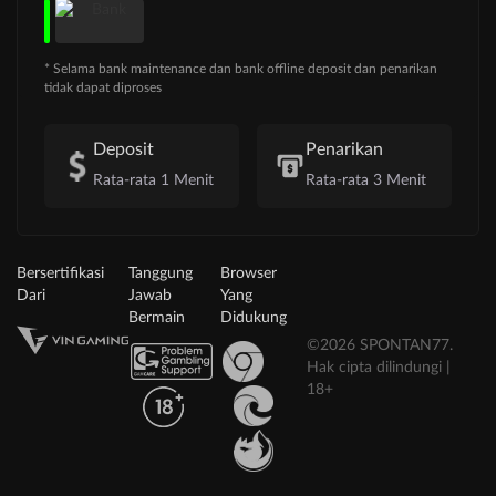
* Selama bank maintenance dan bank offline deposit dan penarikan
tidak dapat diproses
Deposit
Penarikan
Rata-rata 1 Menit
Rata-rata 3 Menit
Bersertifikasi
Tanggung
Browser
Dari
Jawab
Yang
Bermain
Didukung
©2026 SPONTAN77.
Hak cipta dilindungi |
18+