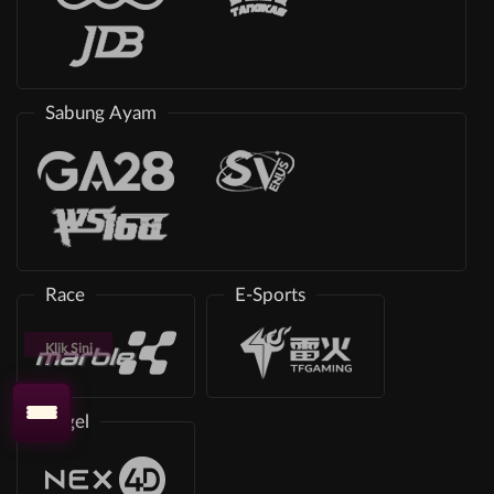
Sabung Ayam
Race
E-Sports
Klik Sini
Togel