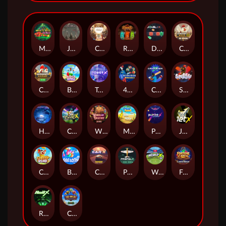
Multi Hot Wheel
JetX3
Crash Duel X
RodeoX
DoubleX
ChickenWays
Chicken Highway
Bottle Mania
TowerX
4 Bonuses Bonanza
CricketerX
Smash X
HelicopterX
CricketX
Wheel Of Destiny
MineIsland
PlinkoXClassic
JetX
Cheesy Road
Balloon
CarX
PropelX
World Champion X
Fortune Catch
RollX
CaiBalaoCappadocia