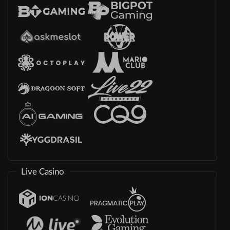
Live Casino