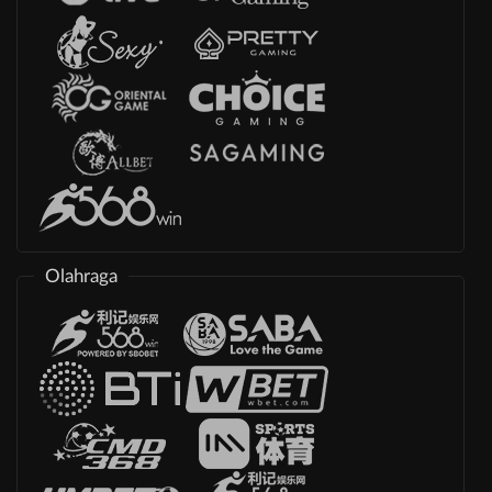
Olahraga