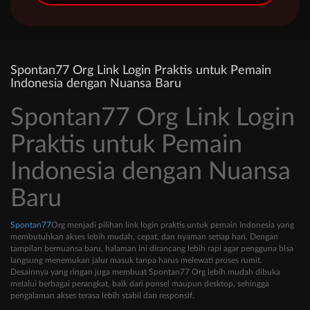
Spontan77 Org Link Login Praktis untuk Pemain
Indonesia dengan Nuansa Baru
Spontan77 Org Link Login
Praktis untuk Pemain
Indonesia dengan Nuansa
Baru
Spontan77
Org menjadi pilihan link login praktis untuk pemain Indonesia yang
membutuhkan akses lebih mudah, cepat, dan nyaman setiap hari. Dengan
tampilan bernuansa baru, halaman ini dirancang lebih rapi agar pengguna bisa
langsung menemukan jalur masuk tanpa harus melewati proses rumit.
Desainnya yang ringan juga membuat Spontan77 Org lebih mudah dibuka
melalui berbagai perangkat, baik dari ponsel maupun desktop, sehingga
pengalaman akses terasa lebih stabil dan responsif.