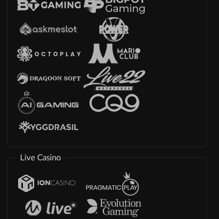
Live Casino