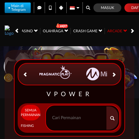
Main di
MASUK
DAF
Telegram
S
LIVE CASINO
OLAHRAGA
CRASH GAME
ARCADE
SA
SELAMAT KEPADA
qu****n Telah Melakukan WD Sebesar 4.500.000
VPOWER
SEMUA
PERMAINAN
FISHING