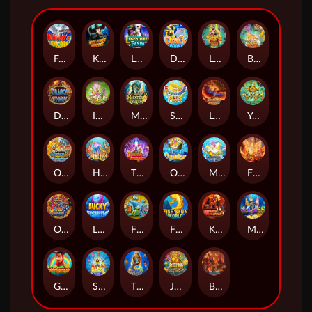
Fantasy Unicorn
King Kong’s Rampage
Legendary Panda
Daily Fishing
Li Kui Pi Yu
Bird Hunter
Dragon Storm
Insect Paradise
Monster Awaken plus
Sea Food Paradise II Plus
Legend of the phoenix
YaoQianShu
OCEAN MONSTER 2
HaiDiLao
Thanos Avengers
Ocean Paradise
Master Of The Deep
Fire Phoenix
Ocean King 3
Lucky Fishing
Fishman Wharf
Fish Music World
Kirin Storm
Mermaids-6s
Golden Legend Plus
Spongebob
Thunder Dragon
Jin Chan Bu Yu
Buffalo thunder