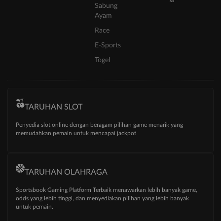
Sabung
Ayam
Race
E-Sports
Togel
TARUHAN SLOT
Penyedia slot online dengan beragam pilihan game menarik yang
memudahkan pemain untuk mencapai jackpot
TARUHAN OLAHRAGA
Sportsbook Gaming Platform Terbaik menawarkan lebih banyak game,
odds yang lebih tinggi, dan menyediakan pilihan yang lebih banyak
untuk pemain.