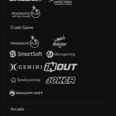
Crash Game
Arcade