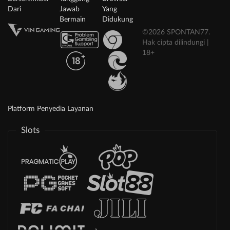
Dari
Jawab
Yang
Bermain
Didukung
©2026 SPONTAN77.
Hak cipta dilindungi |
18+
Platform Penyedia Layanan
Slots